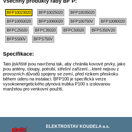
Všechny produkty řady BF P:
BFP10023020
BFP10025020
BFP10035020
BFP10050020
BFP10060020
BFP100750V
BFP10080020
BFPC25020
BFPC35020
BFPC50020
BFPS350V20
BFPS500V
BFPS750V
Specifikace:
Tato jiskřiště jsou navržena tak, aby chránila kovové prvky, jako
jsou antény, sloupy, potrubí, střešní zařízení…které nejsou z
provozních důvodů spojeny se zemí, před rizikem přeskoku
během úderu na instalaci. BFP100 je specifická verze
vysokoenergetického plynová trubka P100 s izolovanou
manžetou pro venkovní použití.
ELEKTROSTAV KOUDELA a.s.