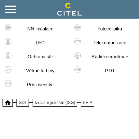
NN instalace
Fotovoltaika
LED
Telekomunikace
Ochrana sítí
Radiokomunikace
Větrné turbíny
GDT
Příslušenství
GDT
Izolační jiskřiště (ISG)
BF P