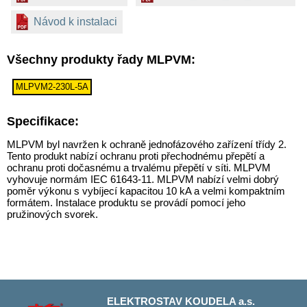
Návod k instalaci
Všechny produkty řady MLPVM:
MLPVM2-230L-5A
Specifikace:
MLPVM byl navržen k ochraně jednofázového zařízení třídy 2.
Tento produkt nabízí ochranu proti přechodnému přepětí a
ochranu proti dočasnému a trvalému přepětí v síti. MLPVM
vyhovuje normám IEC 61643-11. MLPVM nabízí velmi dobrý
poměr výkonu s vybíjecí kapacitou 10 kA a velmi kompaktním
formátem. Instalace produktu se provádí pomocí jeho
pružinových svorek.
ELEKTROSTAV KOUDELA a.s.