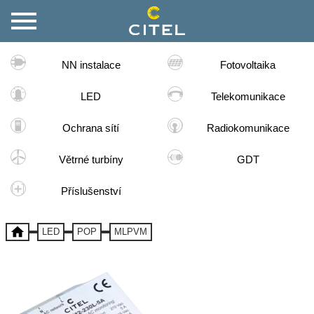
NN instalace
Fotovoltaika
LED
Telekomunikace
Ochrana sítí
Radiokomunikace
Větrné turbíny
GDT
Příslušenství
LED
POP
MLPVM