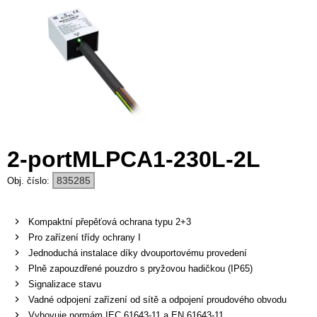
2-portMLPCA1-230L-2L
835285
Kompaktní přepěťová ochrana typu 2+3
Pro zařízení třídy ochrany I
Jednoduchá instalace díky dvouportovému provedení
Plně zapouzdřené pouzdro s pryžovou hadičkou (IP65)
Signalizace stavu
Vadné odpojení zařízení od sítě a odpojení proudového obvodu
Vyhovuje normám IEC 61643-11 a EN 61643-11