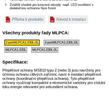
Zvláště vhodné pro koncové obvody: např. LED osvětlení s
dodatečnou ochranou fáze řízení
Příloha k produktu
Návod k instalaci
Všechny produkty řady MLPCA:
2-portMLPCA1-230L-2L
2-portMLPCA1-230L-DL
MLPCA1-230L
MLPCA1-230L-2L
Specifikace:
Přepěťové ochrany MSB10 typu 2 (nebo 3) jsou navrženy pro
účinnou ochranu citlivých zařízení, navíc k instalaci přepěťové
ochrany (koordinační přepěťová ochrana). Tyto přepěťové
ochrany využívají kompaktní a ekonomické varistory pro získání
toku energie relevantní pro sekundární ochrana.