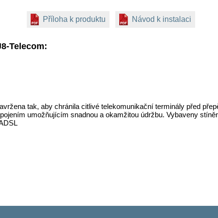
Příloha k produktu
Návod k instalaci
J8-Telecom:
ržena tak, aby chránila citlivé telekomunikační terminály před pře
ipojením umožňujícím snadnou a okamžitou údržbu. Vybaveny stín
 ADSL