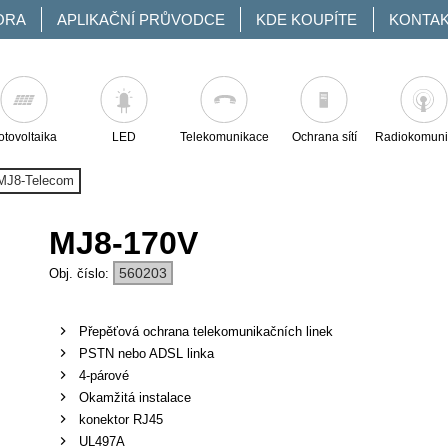
ORA
APLIKAČNÍ PRŮVODCE
KDE KOUPÍTE
KONTA
otovoltaika
LED
Telekomunikace
Ochrana sítí
Radiokomuni
MJ8-Telecom
MJ8-170V
560203
Přepěťová ochrana telekomunikačních linek
PSTN nebo ADSL linka
4-párové
Okamžitá instalace
konektor RJ45
UL497A