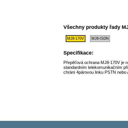
Všechny produkty řady M
MJ8-170V
MJ8-ISDN
Specifikace:
Přepěťová ochrana MJ8-170V je nav
standardním telekomunikačním př
chrání 4párovou linku PSTN nebo