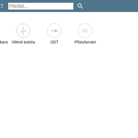
KT
kace
Větrné turbíny
GDT
Příslušenství