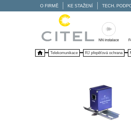
O FIRMĚ
KE STAŽENÍ
TECH. PODP
NN instalace
F
Telekomunikace
RJ přepěťová ochrana