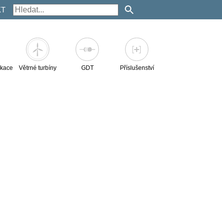
KT
kace
Větrné turbíny
GDT
Příslušenství