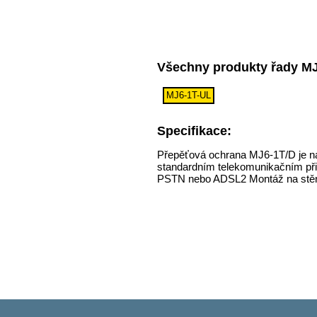
Všechny produkty řady M
MJ6-1T-UL
Specifikace:
Přepěťová ochrana MJ6-1T/D je nav
standardním telekomunikačním při
PSTN nebo ADSL2 Montáž na stě