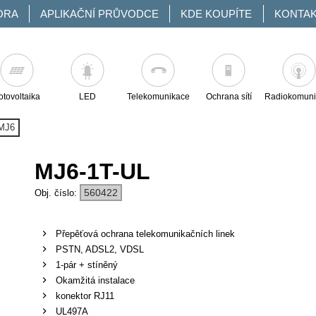
ORA
APLIKAČNÍ PRŮVODCE
KDE KOUPÍTE
KONTA
otovoltaika
LED
Telekomunikace
Ochrana sítí
Radiokomuni
MJ6
MJ6-1T-UL
560422
Přepěťová ochrana telekomunikačních linek
PSTN, ADSL2, VDSL
1-pár + stíněný
Okamžitá instalace
konektor RJ11
UL497A