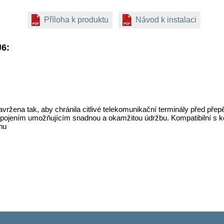
Příloha k produktu
Návod k instalaci
J6:
ržena tak, aby chránila citlivé telekomunikační terminály před pře
pojením umožňujícím snadnou a okamžitou údržbu. Kompatibilní s k
nu