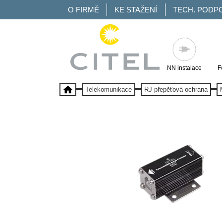
O FIRMĚ
KE STAŽENÍ
TECH. PODP
NN instalace
F
Telekomunikace
RJ přepěťová ochrana