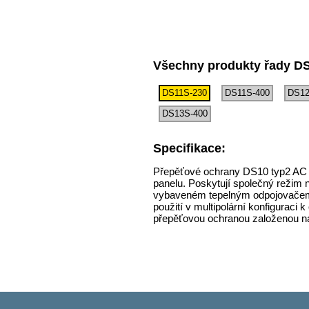
Všechny produkty řady D
DS11S-230
DS11S-400
DS12
DS13S-400
Specifikace:
Přepěťové ochrany DS10 typ2 AC se
panelu. Poskytují společný režim 
vybaveném tepelným odpojovačem 
použití v multipolární konfiguraci
přepěťovou ochranou založenou na 