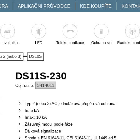
ORA
APLIKAČNÍ PRŮVODCE
KDE KOUPÍTE
KONTA
otovoltaika
LED
Telekomunikace
Ochrana sítí
Radiokomuni
p 2 (nebo 3)
DS10S
DS11S-230
3414011
Typ 2 (nebo 3) AC jednofázová přepěťová ochrana
In: 5 kA
Imax: 10 kA
Zásuvný modul podle fáze
Dálková signalizace
Shoda s EN 61643-11, CEI 61643-11, UL1449 ed.5