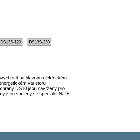
DS13S-120
DS13S-230
vých sítí na hlavním elektrickém
energetickém varistoru
ochrany DS10 jsou navrženy pro
kdy jsou spojeny se speciální N/PE