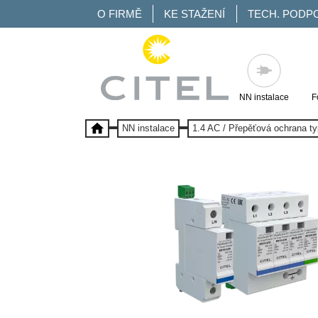
O FIRMĚ
KE STAŽENÍ
TECH. PODP
NN instalace
F
NN instalace
1.4 AC / Přepěťová ochrana ty