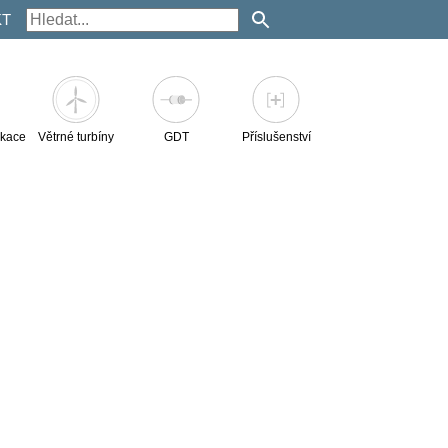
KT
kace
Větrné turbíny
GDT
Příslušenství