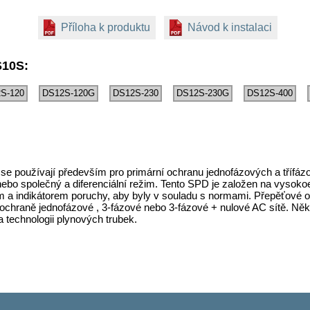
Příloha k produktu
Návod k instalaci
S10S:
S-120
DS12S-120G
DS12S-230
DS12S-230G
DS12S-400
 používají především pro primární ochranu jednofázových a třífázo
nebo společný a diferenciální režim. Tento SPD je založen na vysoko
a indikátorem poruchy, aby byly v souladu s normami. Přepěťové 
 k ochraně jednofázové , 3-fázové nebo 3-fázové + nulové AC sítě. Ně
technologii plynových trubek.