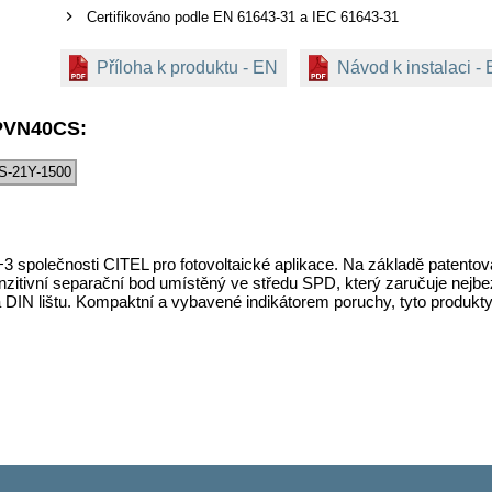
Certifikováno podle EN 61643-31 a IEC 61643-31
Příloha k produktu - EN
Návod k instalaci -
DPVN40CS:
-21Y-1500
 společnosti CITEL pro fotovoltaické aplikace. Na základě patentov
tivní separační bod umístěný ve středu SPD, který zaručuje nejbez
DIN lištu. Kompaktní a vybavené indikátorem poruchy, tyto produkty s