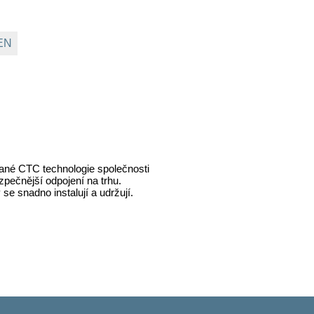
 EN
ané CTC technologie společnosti
pečnější odpojení na trhu.
e snadno instalují a udržují.