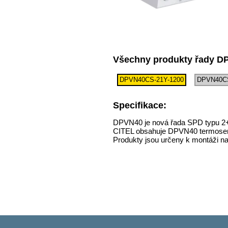
Všechny produkty řady 
DPVN40CS-21Y-1200
DPVN40CS
Specifikace:
DPVN40 je nová řada SPD typu 2+3
CITEL obsahuje DPVN40 termosenzi
Produkty jsou určeny k montáži na 