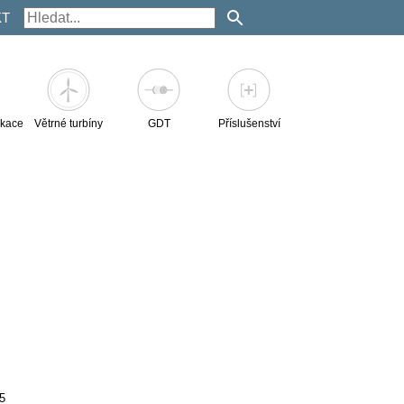
KT
kace
Větrné turbíny
GDT
Příslušenství
5