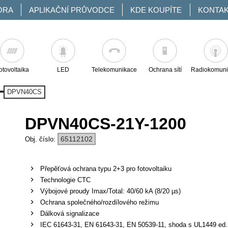
ORA
APLIKAČNÍ PRŮVODCE
KDE KOUPÍTE
KONTA
otovoltaika
LED
Telekomunikace
Ochrana sítí
Radiokomuni
DPVN40CS
DPVN40CS-21Y-1200
65112102
Přepěťová ochrana typu 2+3 pro fotovoltaiku
Technologie CTC
Výbojové proudy Imax/Total: 40/60 kA (8/20 µs)
Ochrana společného/rozdílového režimu
Dálková signalizace
IEC 61643-31, EN 61643-31, EN 50539-11, shoda s UL1449 ed.