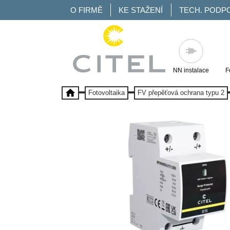
O FIRMĚ
KE STAŽENÍ
TECH. PODP
NN instalace
F
Fotovoltaika
FV přepěťová ochrana typu 2