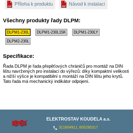
Příloha k produktu
Návod k instalaci
Všechny produkty řady DLPM:
DLPM1-230L
DLPM1-230L15K
DLPM1-230LY
DLPM2-230L
Specifikace:
Řada DLPM je řada přepěťových chráničů pro montáž na DIN
lištu navržených pro instalaci do výřezů: díky kompaktní velikosti
a nižší výšce je kompatibilní s montáží na DIN lištu jeho krytů.
Tato řada má mechanický indikátor odpojení.
ELEKTROSTAV KOUDELA a.s.
311604911
,
605295317