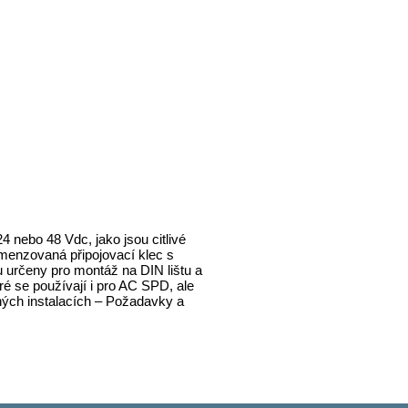
 nebo 48 Vdc, jako jsou citlivé
imenzovaná připojovací klec s
u určeny pro montáž na DIN lištu a
ré se používají i pro AC SPD, ale
ných instalacích – Požadavky a