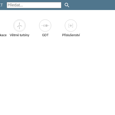
KT
kace
Větrné turbíny
GDT
Příslušenství