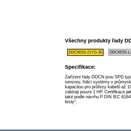
Všechny produkty řady D
DDCN03S-21YG-30
DDCN03S-L
Specifikace:
Zařízení řady DDCN jsou SPD typu 
senzory, řídicí systémy v průmysl
kapacitou pro průřezy kabelů až 10
zabírají pouze 1 HP. Certifikace j
také podle návrhu P DIN IEC 6164
testy“.