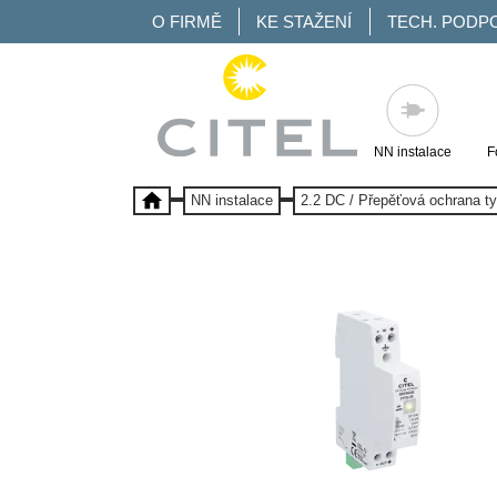
O FIRMĚ
KE STAŽENÍ
TECH. PODP
NN instalace
F
NN instalace
2.2 DC / Přepěťová ochrana t